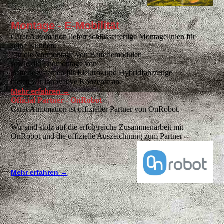
Montage - E-Mobilität
Carat Automation liefert schlüsselfertige Montagelinien für
seine Kunden.
Für die Vormontage von Batteriemodulen
sowie die Endmontage von
Batteriesystemen für Elektro- und Hybridfahrzeuge
bieten wir innovative Konzepte an.
Mehr erfahren →
Official Partner - OnRobot
Carat Automation ist offizieller Partner von OnRobot.
Wir sind stolz auf die erfolgreiche Zusammenarbeit mit
OnRobot und die offizielle Auszeichnung zum Partner
Mehr erfahren →