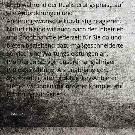
auch während der Realisierungsphase auf
alle Anforderungen und
Änderungswünsche kurzfristig reagieren.
Natürlich sind wir auch nach der Inbetrieb-
und Endabnahme jederzeit für Sie da und
bieten begleitend dazu maßgeschneiderte
Service- und Wartungsleistungen an.
Profitieren Sie von unserer langjährigen
Projekterfahrung. Als unabhängiger
Systemintegrator und Turnkey-Anbieter
stehen wir Ihnen mit unserer kompletten
Erfahrung zur Seite.
Kontakt