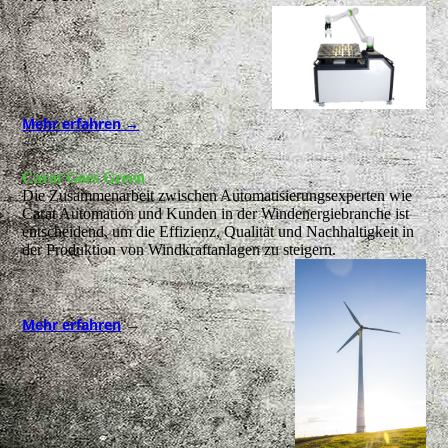
Mehr erfahren →
Carat Goes Green
Die Zusammenarbeit zwischen Automatisierungsexperten wie
Carat Automation und Kunden in der Windenergiebranche ist
entscheidend, um die Effizienz, Qualität und Nachhaltigkeit in
der Produktion von Windkraftanlagen zu steigern.
→
Mehr erfahren