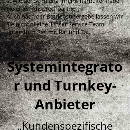
sowie der Schulung Ihrer Mitarbeiter haben
Sie einen Ansprechpartner.
Auch nach der Betriebsübergabe lassen wir
Sie nicht alleine. Unser Service-Team
unterstützt Sie mit Rat und Tat.
Systemintegrato
r und Turnkey-
Anbieter
„Kundenspezifische