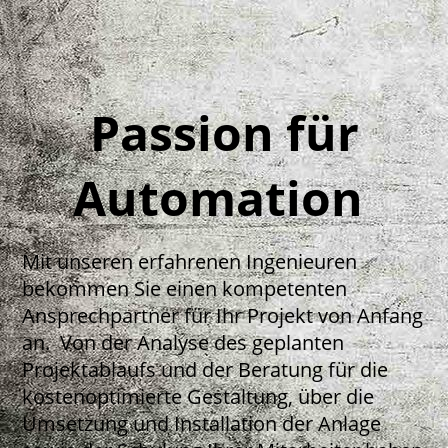
Passion für
Automation
Mit unseren erfahrenen Ingenieuren
bekommen Sie einen kompetenten
Ansprechpartner für Ihr Projekt von Anfang
an.
Von der Analyse des geplanten
Projektablaufs und der Beratung für die
kostenoptimierte Gestaltung, über die
Umsetzung und Installation der Anlage