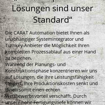
Lösungen sind unser
Standard“
Die CARAT Automation bietet Ihnen als
unabhängiger Systemintegrator und
Turnkey-Anbieter die Möglichkeit Ihren
kompletten Prozessablauf aus einer Hand
zu beziehen.
Während der Planungs- und
Konstruktionsphase konzentrieren wir uns
auf Lösungen, die Ihre Leistungsfähigkeit
steigert, Ihre Produktionskosten senkt und
Ihnen somit einen echten
Wettbewerbsvorteil verschafft. Durch
unsere hohe Fertigungstiefe können wir