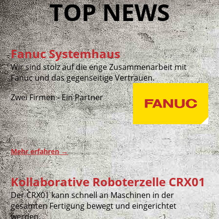
TOP NEWS
Fanuc Systemhaus
Wir sind stolz auf die enge Zusammenarbeit mit
Fanuc und das gegenseitige Vertrauen.
Zwei Firmen - Ein Partner
Mehr erfahren
→
Kollaborative Roboterzelle CRX01
Der CRX01 kann schnell an Maschinen in der
gesamten Fertigung bewegt und eingerichtet
werden.