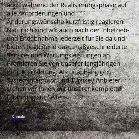
auch während der Realisierungsphase auf
alle Anforderungen und
Änderungswünsche kurzfristig reagieren.
Natürlich sind wir auch nach der Inbetrieb-
und Endabnahme jederzeit für Sie da und
bieten begleitend dazu maßgeschneiderte
Service- und Wartungsleistungen an.
Profitieren Sie von unserer langjährigen
Projekterfahrung. Als unabhängiger
Systemintegrator und Turnkey-Anbieter
stehen wir Ihnen mit unserer kompletten
Erfahrung zur Seite.
Kontakt