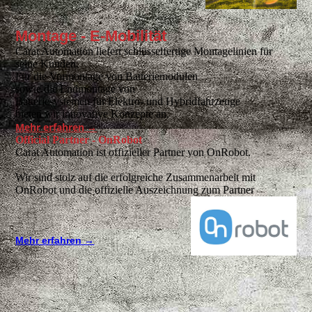
Montage - E-Mobilität
Carat Automation liefert schlüsselfertige Montagelinien für
seine Kunden.
Für die Vormontage von Batteriemodulen
sowie die Endmontage von
Batteriesystemen für Elektro- und Hybridfahrzeuge
bieten wir innovative Konzepte an.
Mehr erfahren →
Official Partner - OnRobot
Carat Automation ist offizieller Partner von OnRobot.
Wir sind stolz auf die erfolgreiche Zusammenarbeit mit
OnRobot und die offizielle Auszeichnung zum Partner
Mehr erfahren →