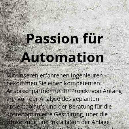
Passion für
Automation
Mit unseren erfahrenen Ingenieuren
bekommen Sie einen kompetenten
Ansprechpartner für Ihr Projekt von Anfang
an.
Von der Analyse des geplanten
Projektablaufs und der Beratung für die
kostenoptimierte Gestaltung, über die
Umsetzung und Installation der Anlage