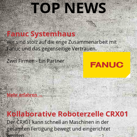
TOP NEWS
Fanuc Systemhaus
Wir sind stolz auf die enge Zusammenarbeit mit
Fanuc und das gegenseitige Vertrauen.
Zwei Firmen - Ein Partner
Mehr erfahren
→
Kollaborative Roboterzelle CRX01
Der CRX01 kann schnell an Maschinen in der
gesamten Fertigung bewegt und eingerichtet
werden.