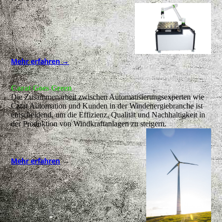
Mehr erfahren →
Carat Goes Green
Die Zusammenarbeit zwischen Automatisierungsexperten wie
Carat Automation und Kunden in der Windenergiebranche ist
entscheidend, um die Effizienz, Qualität und Nachhaltigkeit in
der Produktion von Windkraftanlagen zu steigern.
→
Mehr erfahren