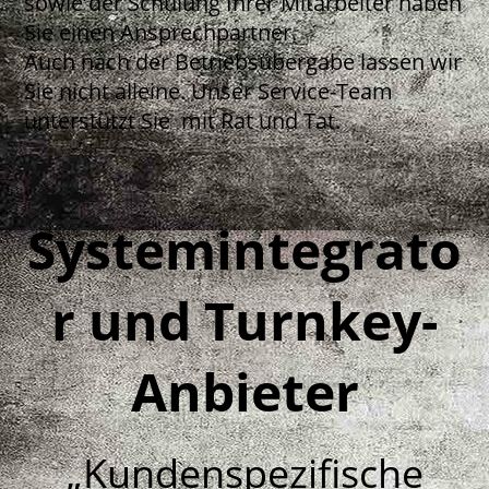
sowie der Schulung Ihrer Mitarbeiter haben
Sie einen Ansprechpartner.
Auch nach der Betriebsübergabe lassen wir
Sie nicht alleine. Unser Service-Team
unterstützt Sie mit Rat und Tat.
Systemintegrato
r und Turnkey-
Anbieter
„Kundenspezifische