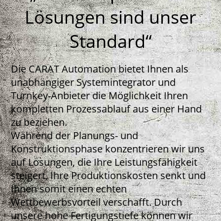
Lösungen sind unser
Standard“
Die CARAT Automation bietet Ihnen als
unabhängiger Systemintegrator und
Turnkey-Anbieter die Möglichkeit Ihren
kompletten Prozessablauf aus einer Hand
zu beziehen.
Während der Planungs- und
Konstruktionsphase konzentrieren wir uns
auf Lösungen, die Ihre Leistungsfähigkeit
steigert, Ihre Produktionskosten senkt und
Ihnen somit einen echten
Wettbewerbsvorteil verschafft. Durch
unsere hohe Fertigungstiefe können wir